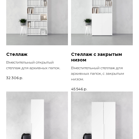
Стеллаж
Стеллаж с закрытым
низом
Вместительный открытый
стеллаж для архивных папок.
Вместительный стеллаж для
архивных папок, с закрытым
32 306
р.
низом.
45 546
р.