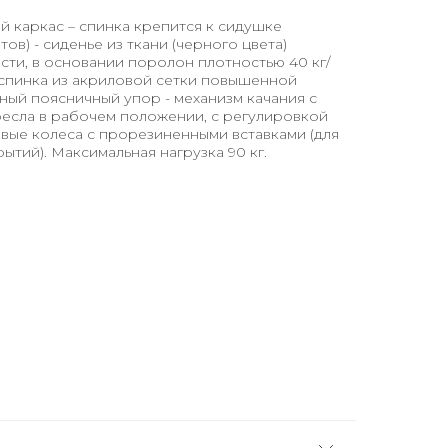
 каркас – спинка крепится к сидушке
в) - сиденье из ткани (черного цвета)
ти, в основании поролон плотностью 40 кг/
- спинка из акриловой сетки повышенной
ный поясничный упор - механизм качания с
есла в рабочем положении, с регулировкой
ковые колеса с прорезиненными вставками (для
ытий). Максимальная нагрузка 90 кг.