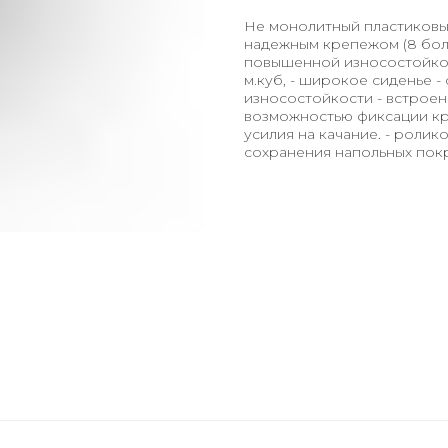
Не монолитный пластиковый
надежным крепежом (8 болто
повышенной износостойкос
м.куб, - широкое сиденье 
износостойкости - встроен
возможностью фиксации кр
усилия на качание. - роли
сохранения напольных покр