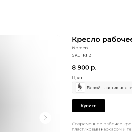
Кресло рабочее
Norden
SKU:
К112
8 900
р.
Цвет
Белый пластик черны
Купить
Современное рабочее крес
пластиковым каркасом и те