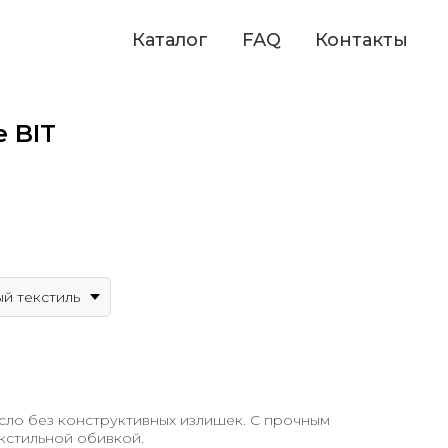
Каталог
FAQ
Контакты
 BIT
й текстиль
ло без конструктивных излишек. С прочным
кстильной обивкой.