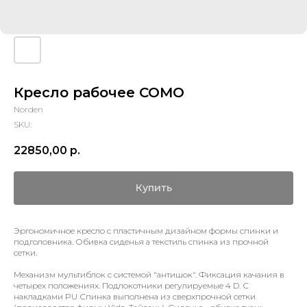
Кресло рабочее COMO
Norden
SKU:
22850,00
р.
Купить
Эргономичное кресло с пластичным дизайном формы спинки и
подголовника. Обивка сиденья а текстиль спинка из прочной
сетки.
Механизм мультиблок с системой "антишок". Фиксация качания в
четырех положениях. Подлокотники регулируемые 4 D. С
накладками PU Спинка выполнена из сверхпрочной сетки