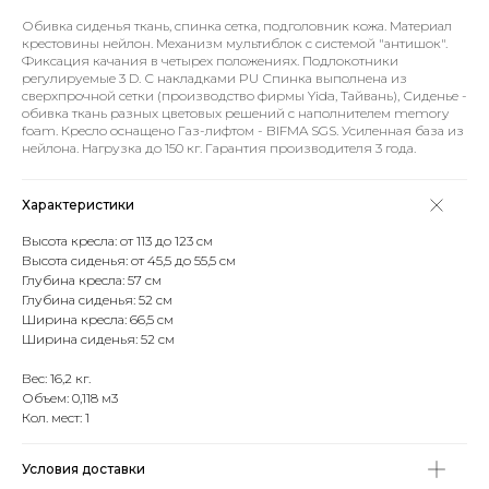
Обивка сиденья ткань, спинка сетка, подголовник кожа. Материал
крестовины нейлон. Механизм мультиблок с системой "антишок".
Фиксация качания в четырех положениях. Подлокотники
регулируемые 3 D. С накладками PU Спинка выполнена из
сверхпрочной сетки (производство фирмы Yida, Тайвань), Сиденье -
обивка ткань разных цветовых решений с наполнителем memory
foam. Кресло оснащено Газ-лифтом - BIFMA SGS. Усиленная база из
нейлона. Нагрузка до 150 кг. Гарантия производителя 3 года.
Характеристики
Высота кресла: от 113 до 123 см
Высота сиденья: от 45,5 до 55,5 см
Глубина кресла: 57 см
Глубина сиденья: 52 см
Ширина кресла: 66,5 см
Ширина сиденья: 52 см
Вес: 16,2 кг.
Объем: 0,118 м3
Кол. мест: 1
Условия доставки