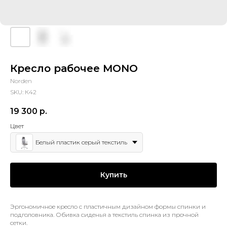
Кресло рабочее MONO
Norden
SKU:
К42
19 300
р.
Цвет
Белый пластик серый текстиль
Купить
Эргономичное кресло с пластичным дизайном формы спинки и
подголовника. Обивка сиденья а текстиль спинка из прочной
сетки.