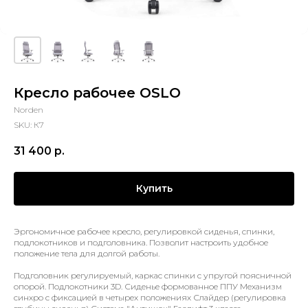
Кресло рабочее OSLO
Norden
SKU:
К7
31 400
р.
Купить
Эргономичное рабочее кресло, регулировкой сиденья, спинки,
подлокотников и подголовника. Позволит настроить удобное
положение тела для долгой работы.
Подголовник регулируемый, каркас спинки с упругой поясничной
опорой. Подлокотники 3D. Сиденье формованное ППУ Механизм
синхро с фиксацией в четырех положениях Слайдер (регулировка