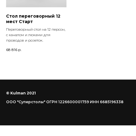
Стол переговорный 12
мест Старт
Переговорный стол на 12 персон,
с каналом и люками для
проводов и розеток.
68 816
р.
© Kulman 2021
ООО "Суперстолы" ОГРН 1226600001759 ИНН 6685196338