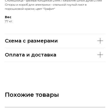
Столешница - фанера толщиной 21мм. Покрытие шпон дуба 0.7мм
Опоры и короб для электрики - стальной гнутый лист в
порошковой краске, цвет "Графит"
Вес
77 кг.
Схема с размерами
Оплата и доставка
Похожие товары