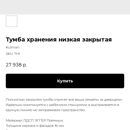
Тумба хранения низкая закрытая
Kulman
SKU:
ТН1
27 938
р.
Купить
Полностью закрытая тумба спрячет все ваши секреты за дверцами.
Идеально компонуется с рабочими станциями и выстраивается в
единую линию не загораживая пространство.
Материал ЛДСП ЭГГЕР Премиум.
Толщина каркаса и фасадов 16 мм.