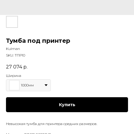
Тумба под принтер
Kulman
SKU:
ТПР10
27 074
р.
Ширина
1000мм
Купить
Невысокая тумба для принтера средних размеров.