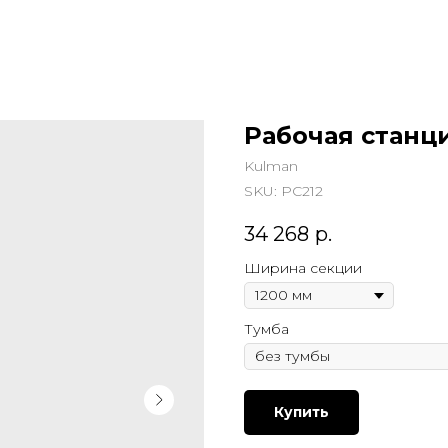
Рабочая станци
Kulman
SKU:
РС212
34 268
р.
Ширина секции
Тумба
Купить