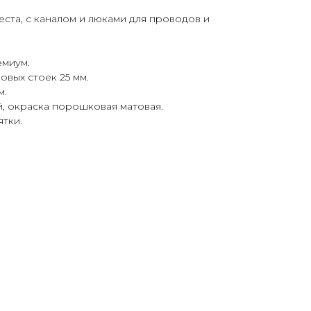
еста, с каналом и люками для проводов и
миум.
вых стоек 25 мм.
м.
, окраска порошковая матовая.
тки.