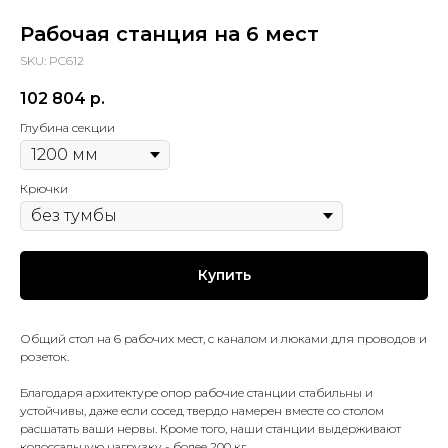
Рабочая станция на 6 мест
SKU:
РС612
102 804
р.
Глубина секции
Крючки
Купить
Общий стол на 6 рабочих мест, с каналом и люками для проводов и
розеток.
Благодаря архитектуре опор рабочие станции стабильны и
устойчивы, даже если сосед твердо намерен вместе со столом
расшатать ваши нервы. Кроме того, наши станции выдерживают
колоссальную нагрузку - более 200 кг.